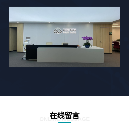
在线留言
ONLINE MESSAGE