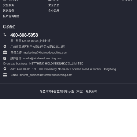
安全服务
荣誉资质
运维服务
企业风采
技术咨询服务
联系我们
400-808-5058
周一到周五9:30-18:00 (北京时间）
广州市黄埔区科学大道18号芯大厦B2栋1-2层
商务合作: marketing@kirafreedcoaching.com
媒体合作: media@kirafreedcoaching.com
Overseas business: NETTHINK HOLDINGS(HK)CO.,LIMITED
Add: Unit 04-05, 16F, The Broadway No.54-62 Lockhart Road,
Wanchai, HongKong
Email: sinontt_business@kirafreedcoaching.com
乐鱼体育平台官方网站-乐鱼（中国） 版权所有