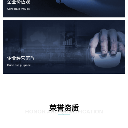
企业价值观
Corporate values
企业经营宗旨
Business purpose
荣誉资质
HONOR AND QUALIFICATION