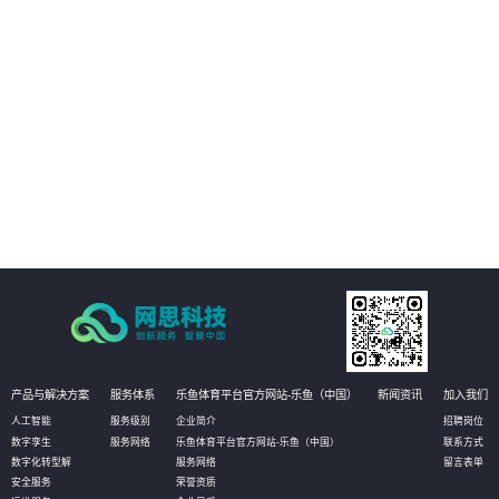
02
实现哑资源施工全覆盖自动质检
03
减少人工参与环节
04
改善工作效率
产品与解决方案
服务体系
乐鱼体育平台官方网站-乐鱼（中国）
新闻资讯
加入我们
人工智能
服务级别
企业简介
招聘岗位
数字孪生
服务网络
乐鱼体育平台官方网站-乐鱼（中国）
联系方式
数字化转型解
服务网络
留言表单
安全服务
荣誉资质