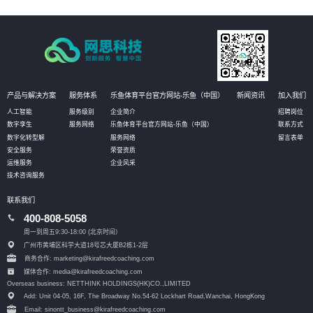
划、流程和步骤，帮助客户更好地规划IT改造管理方式。
产品与解决方案
服务体系
乐鱼体育平台官方网站-乐鱼（中国）
新闻资讯
加入我们
人工智能
服务级别
企业简介
招聘岗位
数字孪生
服务网络
乐鱼体育平台官方网站-乐鱼（中国）
联系方式
数字化转型解
服务网络
留言表单
安全服务
荣誉资质
运维服务
企业风采
技术咨询服务
联系我们
400-808-5058
周一到周五9:30-18:00 (北京时间）
广州市黄埔区科学大道18号芯大厦B2栋1-2层
商务合作: marketing@kirafreedcoaching.com
媒体合作: media@kirafreedcoaching.com
Overseas business: NETTHINK HOLDINGS(HK)CO.,LIMITED
Add: Unit 04-05, 16F, The Broadway No.54-62 Lockhart Road,
Wanchai, HongKong
Email: sinontt_business@kirafreedcoaching.com