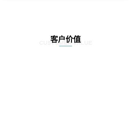
客户价值
CUSTOMER VALUE
01
通过定制化的咨询服务，制定符合客户实际情况的IT发展策略和实施方案，为客
户提供更有效的IT解决方案。
02
网思科技的服务不仅提供IT咨询，还能执行和监控策略实施的过程，并在必要时
对策略和方案进行调整，以确保长期的落实和卓越的结果。
03
IT咨询服务不仅仅是提供策略和方案，更重要的是要为实施提供具体的落地举措
和工作计划。网思科技的服务能够将IT发展策略和方案落地，提供具体的实施计