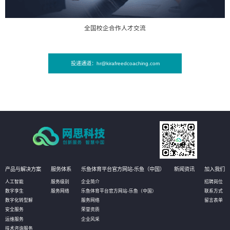
全国校企合作人才交流
投递通道：hr@kirafreedcoaching.com
产品与解决方案
服务体系
乐鱼体育平台官方网站-乐鱼（中国）
新闻资讯
加入我们
人工智能
服务级别
企业简介
招聘岗位
数字孪生
服务网络
乐鱼体育平台官方网站-乐鱼（中国）
联系方式
数字化转型解
服务网络
留言表单
安全服务
荣誉资质
运维服务
企业风采
技术咨询服务