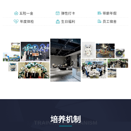
五险一金
弹性打卡
带薪年假
年度体检
生日福利
员工宿舍
培养机制
TRAINING MECHANISM