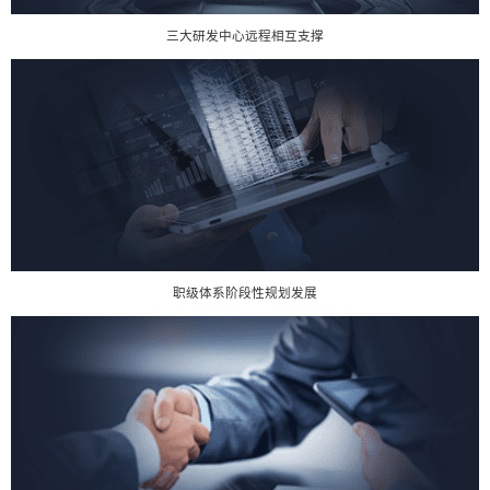
三大研发中心远程相互支撑
职级体系阶段性规划发展