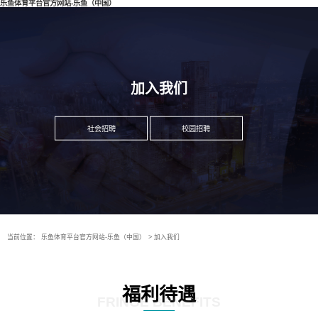
乐鱼体育平台官方网站-乐鱼（中国）
加入我们
社会招聘
校园招聘
当前位置：
乐鱼体育平台官方网站-乐鱼（中国）
>
加入我们
福利待遇
FRINGE BENEFITS