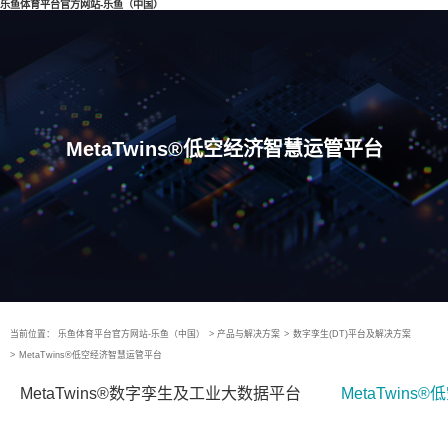
乐鱼体育平台官方网站-乐鱼（中国）
MetaTwins®低空经济智慧运管平台
当前位置：
乐鱼体育平台官方网站-乐鱼（中国）
>
产品与解决方案
>
数字孪生(DT)平台及解决方案
>
MetaTwins®低空经济智慧运管平台
MetaTwins®数字孪生及工业大数据平台
MetaTwin