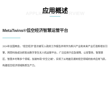
应用概述
APPLICATION OVERVIEW
MetaTwins®低空经济智慧运管平台
2024年全国两会，“低空经济”首次被写入政府工作报告并将作为新兴产业和未来产业打造新增长引
擎，网思科技成功研发出数字孪生无人机运管平台，广泛应用于应急保障、公安警务、智慧景
区、智慧乡村等多个领域，加速布局“天空之城”，实现了从地面交通到低空领域的技术应用飞跃，
构建低空经济领域新质生产力。