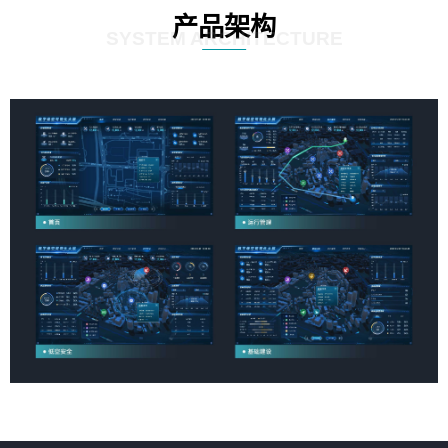
产品架构
SYSTEM ARCHITECTURE