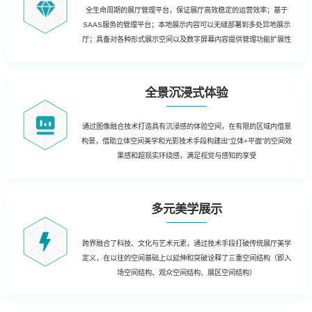
全生命周期的展厅管理平台，保证展厅高效稳定的运营效率；基于
SAAS服务的管理平台；本地展示内容可以无缝部署到多处异地展示
厅；具备对各种形式展示空间以及数字屏幕内容提供管理功能扩展性
全景沉浸式体验
通过图像融合技术打造具有沉浸感的体验空间，在有限的区域内借景
构景，借助立体空间美学和光影技术手段构建出“立体+平面”的空间效
果感和超现实环绕感，满足视觉与感知的享受
多元美学展示
跨界融合了科技、文化与艺术元素，通过技术手段打破传统展厅美学
定义，在以往的空间基础上以延伸和突破诠释了三重空间结构（即入
场空间结构、观众空间结构、展区空间结构）