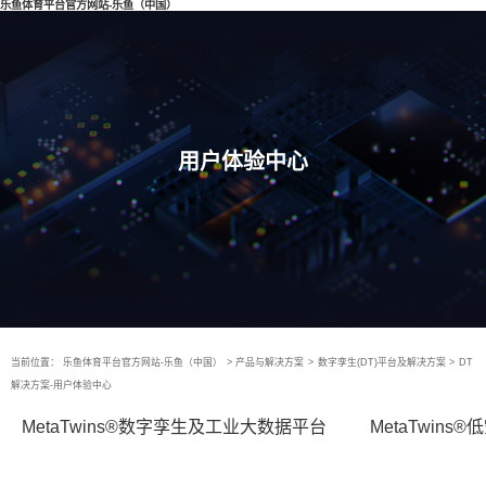
乐鱼体育平台官方网站-乐鱼（中国）
用户体验中心
当前位置：
乐鱼体育平台官方网站-乐鱼（中国）
>
产品与解决方案
>
数字孪生(DT)平台及解决方案
>
DT
解决方案-用户体验中心
MetaTwins®数字孪生及工业大数据平台
MetaTwin