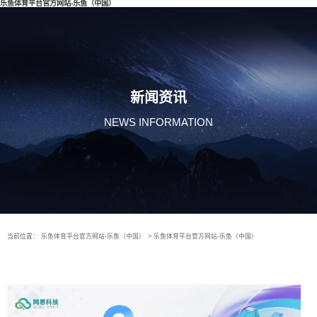
乐鱼体育平台官方网站-乐鱼（中国）
新闻资讯
NEWS INFORMATION
当前位置：
乐鱼体育平台官方网站-乐鱼（中国）
>
乐鱼体育平台官方网站-乐鱼（中国）