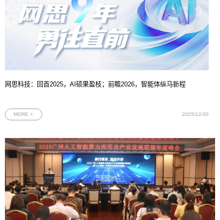
网思科技：回首2025，AI硕果盈枝；前瞻2026，智能体纵马新程
MORE >
2025/12/30