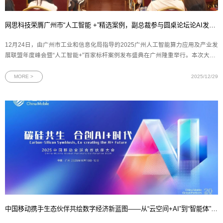
网思科技荣膺广州市“人工智能 +”精选案例，副总裁参与圆桌论坛论AI发展态势
12月24日，由广州市工业和信息化局指导的2025广州人工智能算力应用及产业发
展联盟年度峰会暨“人工智能+”百家标杆案例发布盛典在广州隆重举行。本次大会
以“融合赋能 聚势突破”为主题，旨在推动广州人工智能产业的高质量发展，为行
业交流与合作搭建重要平台。网思科技荣膺广州市第三批“人工智能+”典型案例及
MORE >
2025/12/29
入选「百家案
中国移动携手生态伙伴共绘数字经济新蓝图——从“云空间+AI”到“智能体”，再到“数盾”可信流通