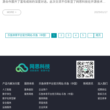
源合作展开了富有成效的深度对话。此次交流不仅彰显了网思科技在开源技术与
数字化创新领域的坚实步伐，也预示着中国企业在拥抱开源、利用开源推动数字
化转型方面的决心和行动力。MySQL，作为一款秉承开源理念、功能强大且操作
MORE >
2025/01/17
简便的关系型数据
乐鱼体育平台官方网站-乐鱼（中国）
1
2
3
4
5
···
尾页
产品与解决方案
服务体系
乐鱼体育平台官方网站-乐鱼（中国）
新闻资讯
加入我们
人工智能
服务级别
企业简介
招聘岗位
数字孪生
服务网络
乐鱼体育平台官方网站-乐鱼（中国）
联系方式
数字化转型解
服务网络
留言表单
安全服务
荣誉资质
运维服务
企业风采