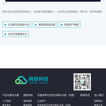
MSS
提升企业对信息的感知能力、分析能力和处理能力，以实现企业的智能化、数字化、科学化管理
企业数字化服务平台
智慧采购供应链
智慧资产管理
综合行政管理平台
产品与解决方案
服务体系
乐鱼体育平台官方网站-乐鱼（中国）
新闻资讯
加入我们
人工智能
服务级别
企业简介
招聘岗位
数字孪生
服务网络
乐鱼体育平台官方网站-乐鱼（中国）
联系方式