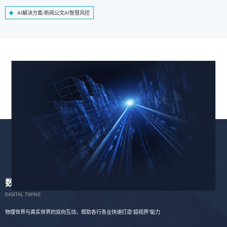
AI解决方案-新闻公文AI智慧风控
数字孪生
DIGITAL TWINS
物理世界与真实世界的双向互动，帮助各行各业快速打造“超视界”能力