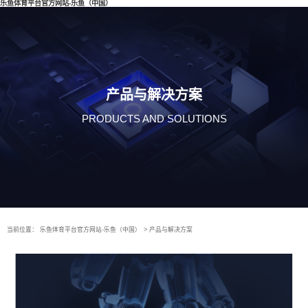
乐鱼体育平台官方网站-乐鱼（中国）
产品与解决方案
PRODUCTS AND SOLUTIONS
当前位置：
乐鱼体育平台官方网站-乐鱼（中国）
>
产品与解决方案